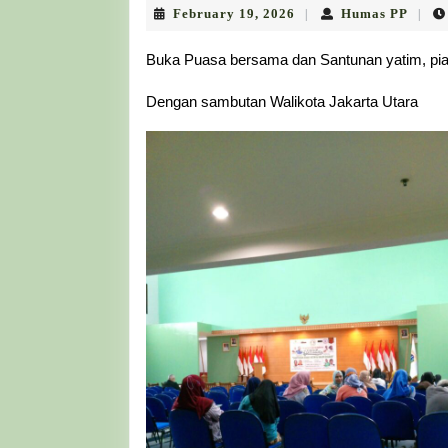
February
Huma
February 19, 2026
Humas PP
|
|
19,
PP
2026
Buka Puasa bersama dan Santunan yatim, pia
Dengan sambutan Walikota Jakarta Utara