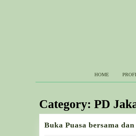
Skip
to
content
Skip
to
content
HOME
PROF
Category:
PD Jaka
Buka Puasa bersama dan 