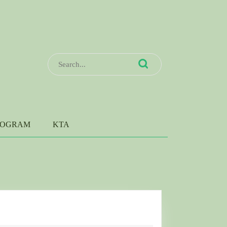
Search
for:
ROGRAM
KTA
uka
uasa