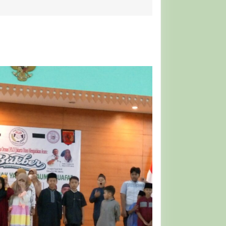
ersama
an
antunan
atim
iatu
akarta
tara