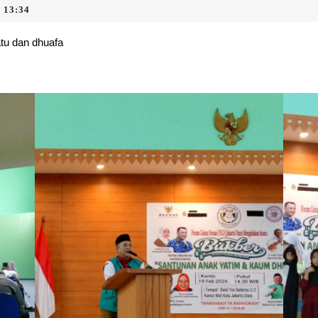
b
s
13:34
d
tu dan dhuafa
S
y
P
J
U