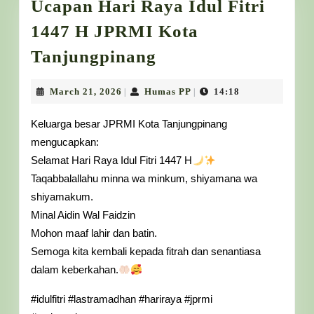
Ucapan Hari Raya Idul Fitri
1447 H JPRMI Kota
Ucapan
Tanjungpinang
Hari
Raya
March
Humas
March 21, 2026
Humas PP
14:18
|
|
21,
PP
Idul
2026
Keluarga besar JPRMI Kota Tanjungpinang
Fitri
mengucapkan:
1447
Selamat Hari Raya Idul Fitri 1447 H
H
Taqabbalallahu minna wa minkum, shiyamana wa
JPRMI
shiyamakum.
Minal Aidin Wal Faidzin
Kota
Mohon maaf lahir dan batin.
Tanjungpinang
Semoga kita kembali kepada fitrah dan senantiasa
dalam keberkahan.
#idulfitri #lastramadhan #hariraya #jprmi