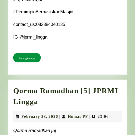
#PemimpinBerbasiskanMasjid
contact_us:082384040135
IG @jprmi_lingga
Selengkapnya
Selengkapnya
Qorma Ramadhan [5] JPRMI
Qorma
Lingga
Ramadhan
[5]
February
Humas
February 23, 2026
Humas PP
23:06
|
|
23,
PP
JPRMI
2026
Qorma Ramadhan [5]