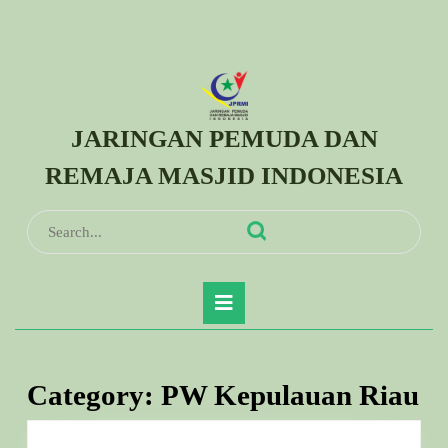
Skip
to
content
Skip
to
JARINGAN PEMUDA DAN
content
REMAJA MASJID INDONESIA
Search
for:
Open
Button
Category:
PW Kepulauan Riau