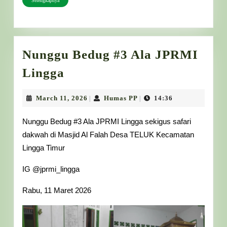
Selengkapnya
Nunggu Bedug #3 Ala JPRMI
Nunggu
Lingga
Bedug
#3
March
Humas
March 11, 2026
Humas PP
14:36
|
|
11,
PP
Ala
2026
Nunggu Bedug #3 Ala JPRMI Lingga sekigus safari
JPRMI
dakwah di Masjid Al Falah Desa TELUK Kecamatan
Lingga
Lingga Timur
IG @jprmi_lingga
Rabu, 11 Maret 2026