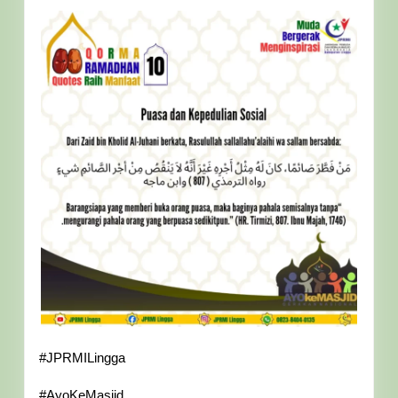
#JPRMILingga
#AyoKeMasjid