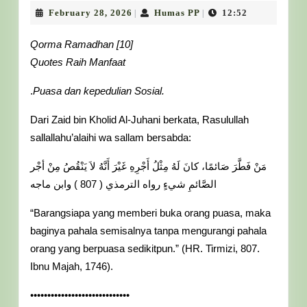
10
February
Humas
February 28, 2026
Humas PP
12:52
|
|
28,
PP
JPRMI
2026
Qorma Ramadhan [10]
Lingga:
Quotes Raih Manfaat
Cara
.
Puasa dan kepedulian Sosial.
Mudah
Dapat
Dari Zaid bin Kholid Al-Juhani berkata, Rasulullah
Pahala
sallallahu’alaihi wa sallam bersabda:
Puasa
مَنْ فَطَّرَ صَائمًا، كانَ لَهُ مِثْلُ أَجْرِهِ غَيْرَ أَنَّهُ لاَ يَنْقُصُ مِنْ أجْر
Berlipat
الصَّائمِ شيءٍ رواه الترمذي ( 807 ) وابن ماجه
Ganda
“Barangsiapa yang memberi buka orang puasa, maka
Lewat
baginya pahala semisalnya tanpa mengurangi pahala
Berbagi
orang yang berpuasa sedikitpun.” (HR. Tirmizi, 807.
Ibnu Majah, 1746).
•••••••••••••••••••••••••••••