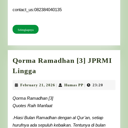
contact_us:082384040135
Selengkapnya
Selengkapnya
Qorma Ramadhan [3] JPRMI
Qorma
Lingga
Ramadhan
[3]
February
Humas
February 21, 2026
Humas PP
23:20
|
|
21,
PP
JPRMI
2026
Qorma Ramadhan [3]
Lingga
Quotes Raih Manfaat
.
Hiasi Bulan Ramadhan dengan al Qur’an, setiap
hurufnya ada sepuluh kebaikan. Tentunya di bulan