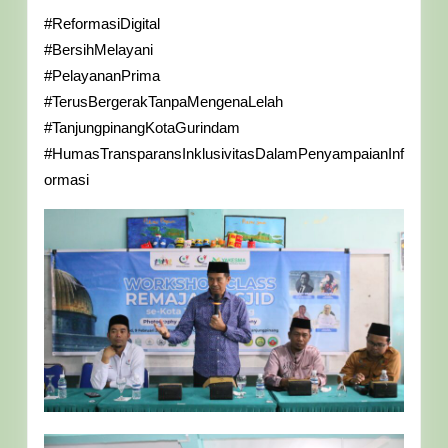
#ReformasiDigital
#BersihMelayani
#PelayananPrima
#TerusBergerakTanpaMengenaLelah
#TanjungpinangKotaGurindam
#HumasTransparansInklusivitasDalamPenyampaianInf
ormasi