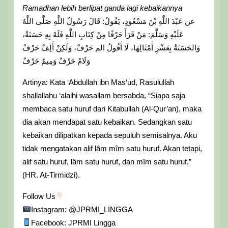
Ramadhan lebih berlipat ganda lagi kebaikannya
عن عَبْدَ اللَّهِ بْنَ مَسْعُودٍ، يَقُولُ: قَالَ رَسُولُ اللَّهِ صَلَّى اللَّهُ
عَلَيْهِ وَسَلَّمَ: مَنْ قَرَأَ حَرْفًا مِنْ كِتَابِ اللَّهِ فَلَهُ بِهِ حَسَنَةٌ،
وَالحَسَنَةُ بِعَشْرِ أَمْثَالِهَا، لَا أَقُولُ الم حَرْفٌ، وَلَكِنْ أَلِفٌ حَرْفٌ
وَلَامٌ حَرْفٌ وَمِيمٌ حَرْفٌ
Artinya: Kata ‘Abdullah ibn Mas‘ud, Rasulullah
shallallahu ‘alaihi wasallam bersabda, “Siapa saja
membaca satu huruf dari Kitabullah (Al-Qur’an), maka
dia akan mendapat satu kebaikan. Sedangkan satu
kebaikan dilipatkan kepada sepuluh semisalnya. Aku
tidak mengatakan alif lâm mîm satu huruf. Akan tetapi,
alif satu huruf, lâm satu huruf, dan mîm satu huruf,”
(HR. At-Tirmidzi).
Follow Us
Instagram: @JPRMI_LINGGA
Facebook: JPRMI Lingga