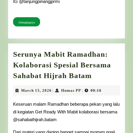
IG @tanjungpinangjprmi
Selengkapnya
Selengkapnya
Serunya Mabit Ramadhan:
Kolaborasi Spesial Bersama
Serunya
Sahabat Hijrah Batam
Mabit
Ramadhan:
March
Humas
March 15, 2026
Humas PP
00:16
|
|
15,
PP
Kolaborasi
2026
Keseruan malam Ramadhan beberapa pekan yang lalu
Spesial
di kegiatan Get Ready With Mabit kolaborasi bersama
Bersama
@sahabathijrah.batam
Sahabat
Dari materi yang daging banget sampai momen ngaji