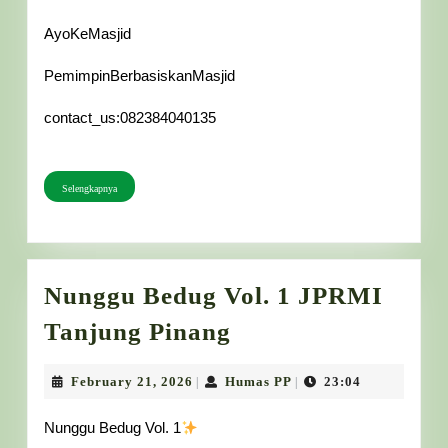
AyoKeMasjid
PemimpinBerbasiskanMasjid
contact_us:082384040135
Selengkapnya
Selengkapnya
Nunggu Bedug Vol. 1 JPRMI
Nunggu
Tanjung Pinang
Bedug
Vol.
February
Humas
February 21, 2026
Humas PP
23:04
|
|
21,
PP
1
2026
Nunggu Bedug Vol. 1
JPRMI