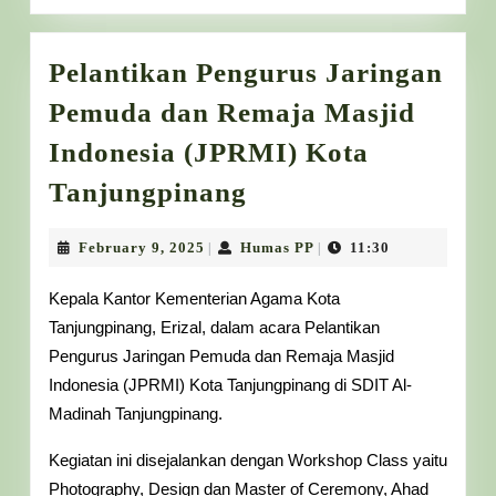
Pelantikan Pengurus Jaringan
Pemuda dan Remaja Masjid
Indonesia (JPRMI) Kota
Pelantikan
Tanjungpinang
Pengurus
Jaringan
February
Humas
February 9, 2025
Humas PP
11:30
|
|
9,
PP
Pemuda
2025
Kepala Kantor Kementerian Agama Kota
dan
Tanjungpinang, Erizal, dalam acara Pelantikan
Remaja
Pengurus Jaringan Pemuda dan Remaja Masjid
Masjid
Indonesia (JPRMI) Kota Tanjungpinang di SDIT Al-
Indonesia
Madinah Tanjungpinang.
(JPRMI)
Kegiatan ini disejalankan dengan Workshop Class yaitu
Kota
Photography, Design dan Master of Ceremony, Ahad