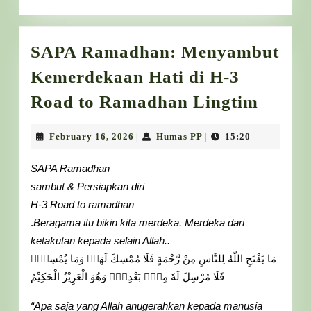
SAPA Ramadhan: Menyambut
Kemerdekaan Hati di H-3
SAPA
Road to Ramadhan Lingtim
Ramad
Meny
February
Humas
February 16, 2026
Humas PP
15:20
|
|
16,
PP
Kemer
2026
SAPA Ramadhan
Hati
sambut & Persiapkan diri
di
H-3 Road to ramadhan
H-
.
Beragama itu bikin kita merdeka. Merdeka dari
3
ketakutan kepada selain Allah..
مَا يَفْتَحِ اللّٰهُ لِلنَّاسِ مِنْ رَّحْمَةٍ فَلَا مُمْسِكَ لَهَاۚ وَمَا يُمْسِكْۙ
Road
فَلَا مُرْسِلَ لَهٗ مِنْۢ بَعْدِهٖۗ وَهُوَ الْعَزِيْزُ الْحَكِيْمُ
to
Rama
“Apa saja yang Allah anugerahkan kepada manusia