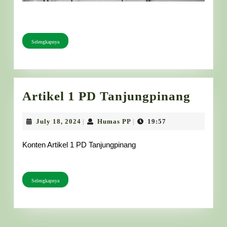
Selengkapnya
Selengkapnya
Artike
Artikel 1 PD Tanjungpinang
1
PD
July
Humas
July 18, 2024
Humas PP
19:57
|
|
18,
PP
Tanju
2024
Konten Artikel 1 PD Tanjungpinang
Selengkapnya
Selengkapnya