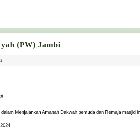
Pelantikan
ayah (PW) Jambi
Pengurus
Wilayah
32
(PW)
Jambi
bi
k dalam Menjalankan Amanah Dakwah pemuda dan Remaja masjid in
 2024
M