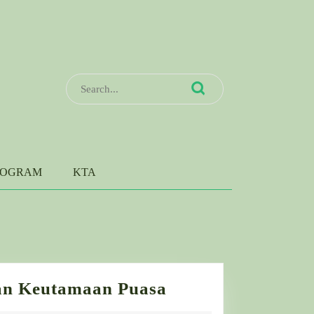
Search
for:
ROGRAM
KTA
Sambut
an Keutamaan Puasa
Ramadan