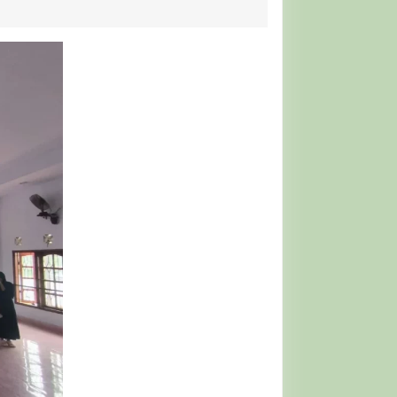
1447
H,
JPRMI
Provinsi
Jambi
Adakan
Kajian
Keutamaan
Puasa