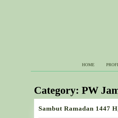
Skip
to
content
Skip
to
content
HOME
PROF
Category:
PW Jam
Sambut Ramadan 1447 H,