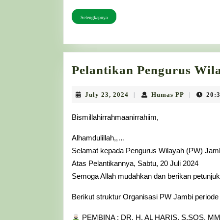
Selengkapnya
Selengkapnya
Pelantikan Pengurus Wil
July
Humas
July 23, 2024
Humas PP
20:
|
|
23,
PP
2024
Bismillahirrahmaanirrahiim,
Alhamdulillah,,…
Selamat kepada Pengurus Wilayah (PW) Jam
Atas Pelantikannya, Sabtu, 20 Juli 2024
Semoga Allah mudahkan dan berikan petunju
Berikut struktur Organisasi PW Jambi periode
PEMBINA : DR. H. AL HARIS, S.SOS, M