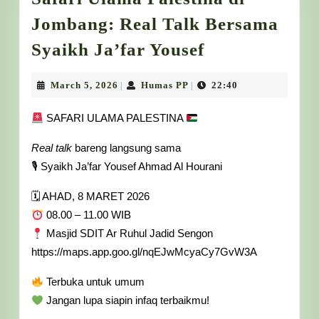
Jombang: Real Talk Bersama
Safari
Syaikh Ja’far Yousef
Ulama
Palestina
March
Humas
March 5, 2026
Humas PP
22:40
|
|
5,
PP
di
2026
SAFARI ULAMA PALESTINA
Jombang:
Real talk
bareng langsung sama
Real
🎙 Syaikh Ja’far Yousef Ahmad Al Hourani
Talk
Bersama
🗓 AHAD, 8 MARET 2026
Syaikh
08.00 – 11.00 WIB
Masjid SDIT Ar Ruhul Jadid Sengon
Ja’far
https://maps.app.goo.gl/nqEJwMcyaCy7GvW3A
Yousef
Terbuka untuk umum
Jangan lupa siapin infaq terbaikmu!