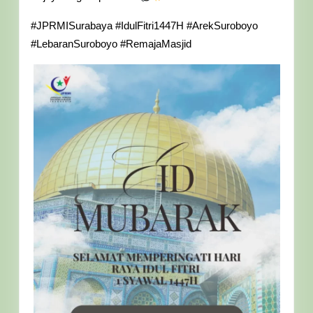
#JPRMISurabaya #IdulFitri1447H #ArekSuroboyo
#LebaranSuroboyo #RemajaMasjid