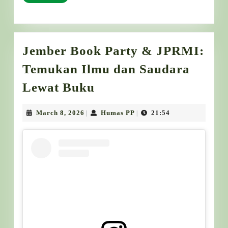
Jember Book Party & JPRMI:
Temukan Ilmu dan Saudara
Jember
Lewat Buku
Book
Party
March
Humas
March 8, 2026
Humas PP
21:54
|
|
8,
PP
&
2026
JPRMI:
Temukan
Ilmu
dan
Saudara
Lewat