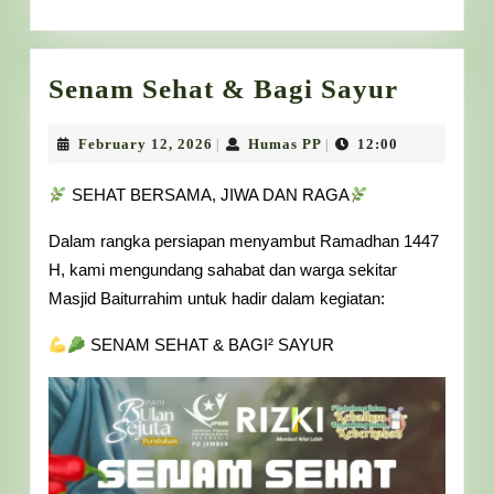
Senam
Senam Sehat & Bagi Sayur
Sehat
&
February
Humas
February 12, 2026
Humas PP
12:00
|
|
12,
PP
Bagi
2026
SEHAT BERSAMA, JIWA DAN RAGA
Sayur
Dalam rangka persiapan menyambut Ramadhan 1447
H, kami mengundang sahabat dan warga sekitar
Masjid Baiturrahim untuk hadir dalam kegiatan:
SENAM SEHAT & BAGI² SAYUR