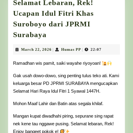
Selamat Lebaran, Rek!
Ucapan Idul Fitri Khas
Suroboyo dari JPRMI
Selamat
Surabaya
Lebaran,
Rek!
March
Humas
March 22, 2026
Humas PP
22:07
|
|
22,
PP
Ucapan
2026
Ramadhan wis pamit, saiki wayahe riyoyoan!
Idul
Gak usah dowo-dowo, sing penting tulus teko ati. Kami
Fitri
keluarga besar PD JPRMI SURABAYA mengucapkan
Khas
Selamat Hari Raya Idul Fitri 1 Syawal 1447H.
Suroboyo
dari
Mohon Maaf Lahir dan Batin atas segala khilaf.
JPRMI
Mangan kupat diwadhahi piring, sepurane sing rapat
Surabaya
nek kene tau nggawe pusing. Selamat lebaran, Rek!
Enjoy bangeet pokok e!