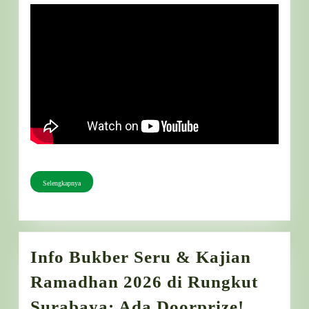
Raya
2026
Idul
Fitri
1447
H
dari
keluarga
besar
PD
Selengkapnya
Selengkapnya
JPRMI
Jember
Info Bukber Seru & Kajian
Ramadhan 2026 di Rungkut
Info
Surabaya: Ada Doorprize!