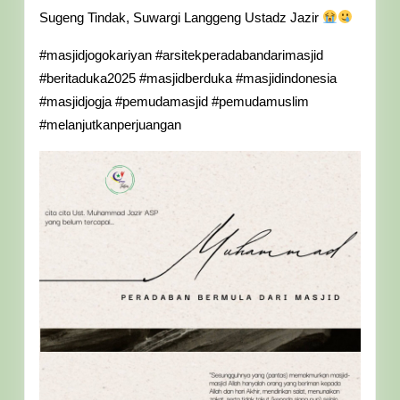
Muhammad
2025
Sugeng Tindak, Suwargi Langgeng Ustadz Jazir
Jazir
#masjidjogokariyan #arsitekperadabandarimasjid
ASP
#beritaduka2025 #masjidberduka #masjidindonesia
yang
#masjidjogja #pemudamasjid #pemudamuslim
Belum
#melanjutkanperjuangan
Tercapai