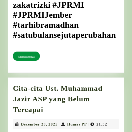
zakatrizki #JPRMI
#JPRMIJember
#tarhibramadhan
#satubulansejutaperubahan
Selengkapnya
Selengkapnya
Cita-cita Ust. Muhammad
Jazir ASP yang Belum
Cita-
Tercapai
cita
Ust.
December
Humas
December 23, 2025
Humas PP
21:52
|
|
23,
PP