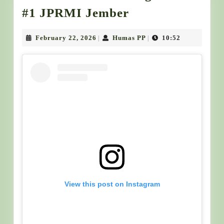
Dokumentasi
#1 JPRMI Jember
Cooking
Class
February
Humas
February 22, 2026
Humas PP
10:52
|
|
22,
PP
#1
2026
JPRMI
Jember
View this post on Instagram