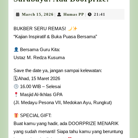
Bukber
Seru
March
Humas
March 15, 2026
Humas PP
21:41
|
|
15,
PP
&
2026
BUKBER SERU REMAS!
Kajian
“Kajian Inspiratif & Buka Puasa Bersama”
Ramad
Bersama Guru Kita:
2026
Ustaz M. Redza Kusuma
di
Rungku
Save the date ya, jangan sampai kelewatan:
🗓 Ahad, 15 Maret 2026
Surabay
16.00 WIB – Selesai
Ada
Masjid Al-Ikhlas GPA
Doorpri
(Jl. Medayu Pesona VII, Medokan Ayu, Rungkut)
SPECIAL GIFT:
Buat kamu yang hadir, ada DOORPRIZE MENARIK
yang sudah menanti! Siapa tahu kamu yang beruntung