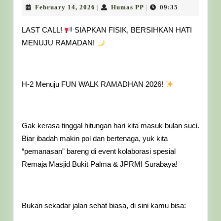
Ramadhan
February
Humas
February 14, 2026
Humas PP
09:35
|
|
14,
PP
2026
2026
LAST CALL!
SIAPKAN FISIK, BERSIHKAN HATI
Surabaya
MENUJU RAMADAN!
H-2 Menuju FUN WALK RAMADHAN 2026!
Gak kerasa tinggal hitungan hari kita masuk bulan suci.
Biar ibadah makin pol dan bertenaga, yuk kita
“pemanasan” bareng di event kolaborasi spesial
Remaja Masjid Bukit Palma & JPRMI Surabaya!
Bukan sekadar jalan sehat biasa, di sini kamu bisa: