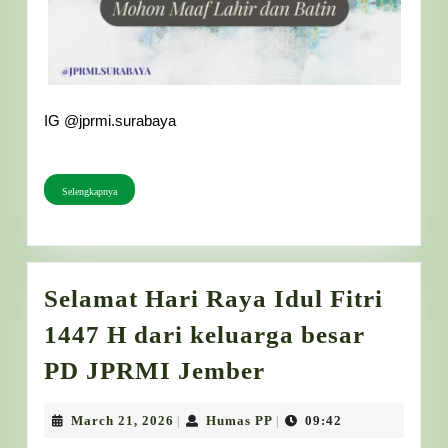
IG @jprmi.surabaya
Selengkapnya
Selengkapnya
​Selamat Hari Raya Idul Fitri
1447 H dari keluarga besar
PD JPRMI Jember
Selamat
Hari
March
Humas
March 21, 2026
Humas PP
09:42
|
|
21,
PP