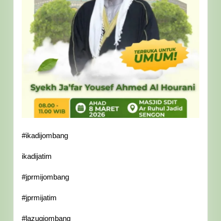
#ikadijombang
ikadijatim
#jprmijombang
#jprmijatim
#lazuqjombang