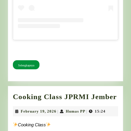
cooking-class-soft-cookies-elhafidsoemah
Selengkapnya
Selengkapnya
Coo
Cooking Class JPRMI Jember
Cla
JP
February
Humas
February 19, 2026
Humas PP
15:24
|
|
19,
PP
Jem
2026
Cooking Class