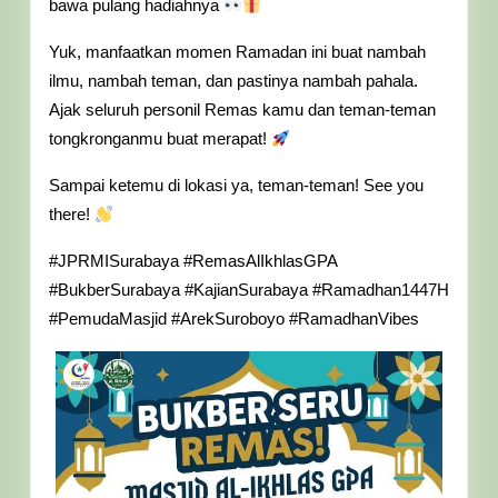
bawa pulang hadiahnya
Yuk, manfaatkan momen Ramadan ini buat nambah
ilmu, nambah teman, dan pastinya nambah pahala.
Ajak seluruh personil Remas kamu dan teman-teman
tongkronganmu buat merapat!
Sampai ketemu di lokasi ya, teman-teman! See you
there!
#JPRMISurabaya #RemasAlIkhlasGPA
#BukberSurabaya #KajianSurabaya #Ramadhan1447H
#PemudaMasjid #ArekSuroboyo #RamadhanVibes