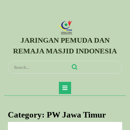
Skip
to
content
Skip
to
JARINGAN PEMUDA DAN
content
REMAJA MASJID INDONESIA
Search
for:
Open
Button
Category:
PW Jawa Timur