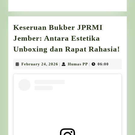
Keseruan Bukber JPRMI
Jember: Antara Estetika
Kes
Unboxing dan Rapat Rahasia!
Buk
JPR
February
Humas
February 24, 2026
Humas PP
06:00
|
|
24,
PP
Jem
2026
Ant
Este
Unb
dan
Rap
Rah