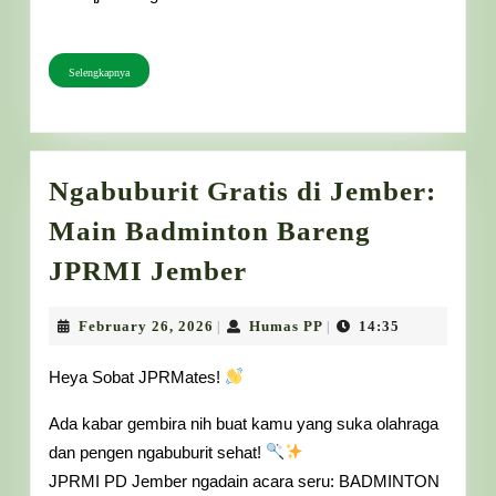
Selengkapnya
Selengkapnya
Ngabuburit Gratis di Jember:
Main Badminton Bareng
Ngabuburit
JPRMI Jember
Gratis
di
February
Humas
February 26, 2026
Humas PP
14:35
|
|
26,
PP
Jember:
2026
Heya Sobat JPRMates!
Main
Ada kabar gembira nih buat kamu yang suka olahraga
Badminton
dan pengen ngabuburit sehat!
Bareng
JPRMI PD Jember ngadain acara seru: BADMINTON