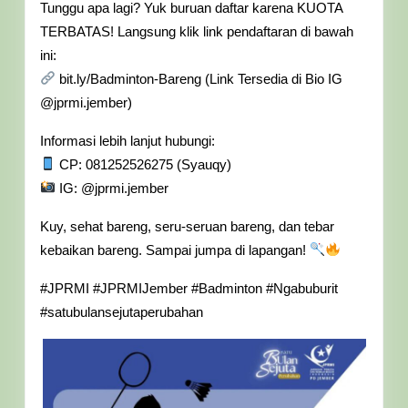
Tunggu apa lagi? Yuk buruan daftar karena KUOTA
TERBATAS! Langsung klik link pendaftaran di bawah
ini:
bit.ly/Badminton-Bareng (Link Tersedia di Bio IG
@jprmi.jember)
Informasi lebih lanjut hubungi:
CP: 081252526275 (Syauqy)
IG: @jprmi.jember
Kuy, sehat bareng, seru-seruan bareng, dan tebar
kebaikan bareng. Sampai jumpa di lapangan!
#JPRMI #JPRMIJember #Badminton #Ngabuburit
#satubulansejutaperubahan