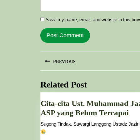
Save my name, email, and website in this brow
Post
PREVIOUS
navigation
Previous
post:
Related Post
Cita-cita Ust. Muhammad Ja
Cit
ASP yang Belum Tercapai
cit
Sugeng Tindak, Suwargi Langgeng Ustadz Jazir
Ust