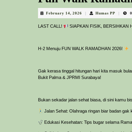
February
Humas
February 14, 2026
Humas PP
|
|
14,
PP
2026
LAST CALL!
SIAPKAN FISIK, BERSIHKAN
H-2 Menuju FUN WALK RAMADHAN 2026!
Gak kerasa tinggal hitungan hari kita masuk bul
Bukit Palma & JPRMI Surabaya!
Bukan sekadar jalan sehat biasa, di sini kamu bi
Jalan Sehat: Olahraga ringan biar badan gak 
Edukasi Kesehatan: Tips bugar selama Ramad