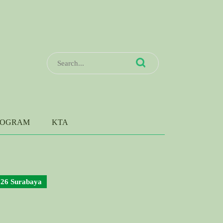
Search
for:
ROGRAM
KTA
26 Surabaya