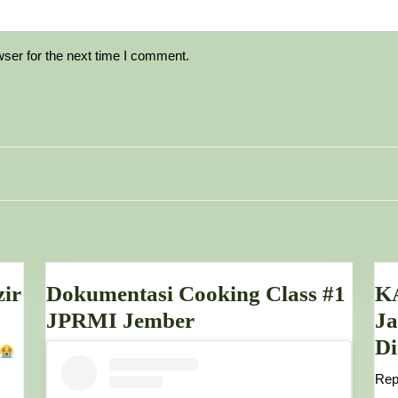
ser for the next time I comment.
Next
post:
zir
Dokumentasi Cooking Class #1
K
a-
Dokumentasi
JPRMI Jember
Ja
a
Cooking
Di
.
Class
Rep