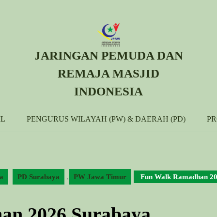
JARINGAN PEMUDA DAN
REMAJA MASJID
INDONESIA
IL
PENGURUS WILAYAH (PW) & DAERAH (PD)
P
a
PD Surabaya
,
PW Jawa Timur
Fun Walk Ramadhan 20
an 2026 Surabaya