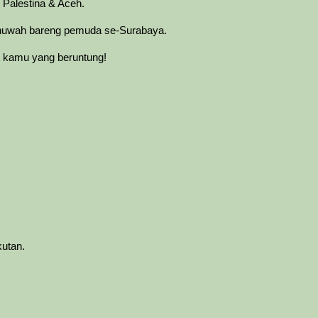
i Palestina & Aceh.
huwah bareng pemuda se-Surabaya.
t kamu yang beruntung!
t
kutan.