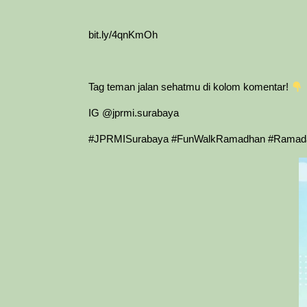
bit.ly/4qnKmOh
Tag teman jalan sehatmu di kolom komentar!
IG @jprmi.surabaya
#JPRMISurabaya #FunWalkRamadhan #Ramadan2