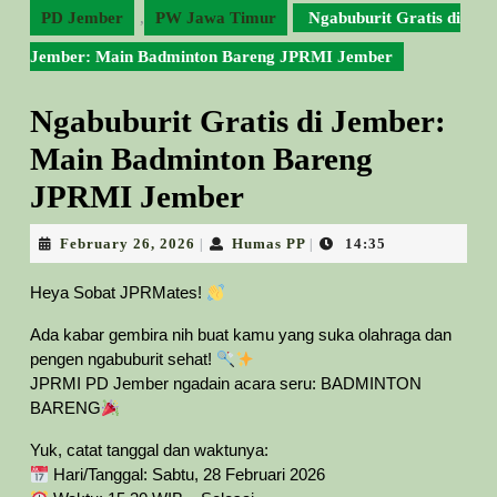
PD Jember
,
PW Jawa Timur
Ngabuburit Gratis di
Jember: Main Badminton Bareng JPRMI Jember
Ngabuburit Gratis di Jember:
Main Badminton Bareng
JPRMI Jember
February
Humas
February 26, 2026
Humas PP
14:35
|
|
26,
PP
2026
Heya Sobat JPRMates!
Ada kabar gembira nih buat kamu yang suka olahraga dan
pengen ngabuburit sehat!
JPRMI PD Jember ngadain acara seru: BADMINTON
BARENG
Yuk, catat tanggal dan waktunya:
Hari/Tanggal: Sabtu, 28 Februari 2026