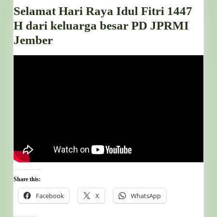
​Selamat Hari Raya Idul Fitri 1447
H dari keluarga besar PD JPRMI
Jember
Selamat
Hari
Raya
Idul
Fitri
1447
H
dari
keluarga
Share this:
besar
Facebook
X
WhatsApp
PD
JPRMI