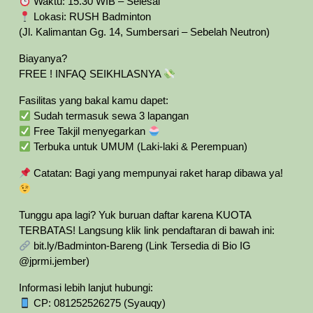
Waktu: 15.30 WIB – Selesai
Lokasi: RUSH Badminton
(Jl. Kalimantan Gg. 14, Sumbersari – Sebelah Neutron)
Biayanya?
FREE ! INFAQ SEIKHLASNYA
Fasilitas yang bakal kamu dapet:
Sudah termasuk sewa 3 lapangan
Free Takjil menyegarkan
Terbuka untuk UMUM (Laki-laki & Perempuan)
Catatan: Bagi yang mempunyai raket harap dibawa ya!
Tunggu apa lagi? Yuk buruan daftar karena KUOTA
TERBATAS! Langsung klik link pendaftaran di bawah ini:
bit.ly/Badminton-Bareng (Link Tersedia di Bio IG
@jprmi.jember)
Informasi lebih lanjut hubungi:
CP: 081252526275 (Syauqy)