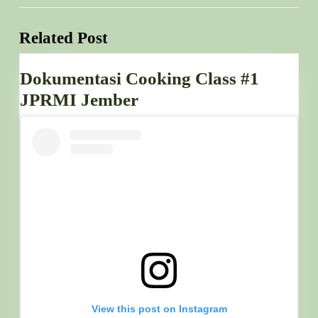
Previous
Next
post:
post:
Related Post
Dokumentasi Cooking Class #1
Dokumentasi
JPRMI Jember
Cooking
Class
#1
JPRMI
Jember
View this post on Instagram