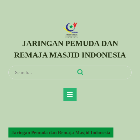
Skip
to
content
Skip
to
JARINGAN PEMUDA DAN
content
REMAJA MASJID INDONESIA
Search
for:
Open
Button
Jaringan Pemuda dan Remaja Masjid Indonesia