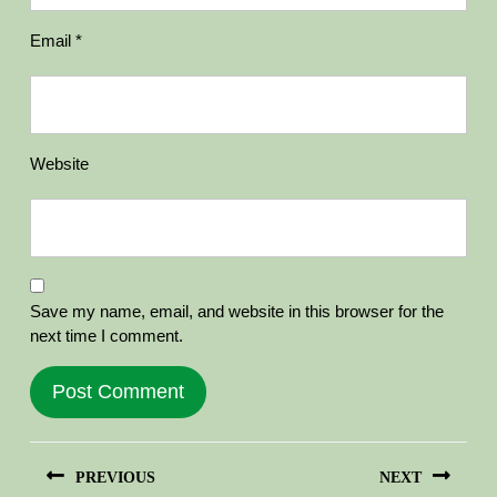
Email
*
Website
Save my name, email, and website in this browser for the
next time I comment.
Post
PREVIOUS
NEXT
navigation