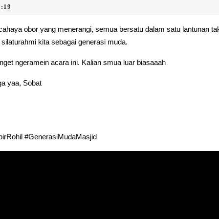
9:19
ahaya obor yang menerangi, semua bersatu dalam satu lantunan tak
silaturahmi kita sebagai generasi muda.
nget ngeramein acara ini. Kalian smua luar biasaaah
ga yaa, Sobat
birRohil #GenerasiMudaMasjid