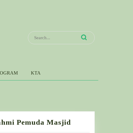
Search
for:
ROGRAM
KTA
Kemeriahan
ahmi Pemuda Masjid
Pawai