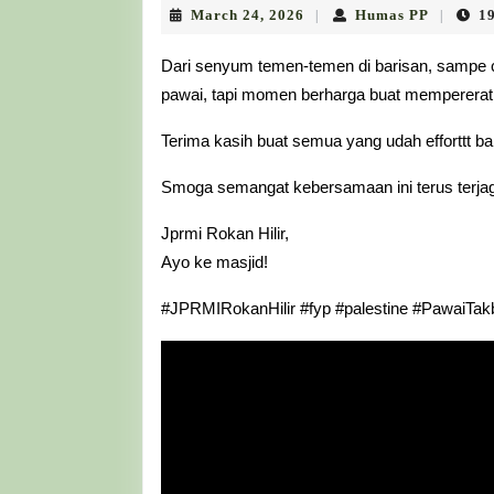
March
Humas
March 24, 2026
Humas PP
1
|
|
24,
PP
2026
Dari senyum temen-temen di barisan, sampe c
pawai, tapi momen berharga buat mempererat 
Terima kasih buat semua yang udah efforttt ba
Smoga semangat kebersamaan ini terus terja
Jprmi Rokan Hilir,
Ayo ke masjid!
#JPRMIRokanHilir #fyp #palestine #PawaiTak