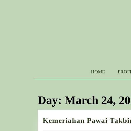
Skip
to
content
Skip
to
content
HOME
PROF
Day:
March 24, 2
Kemeriahan Pawai Takbi