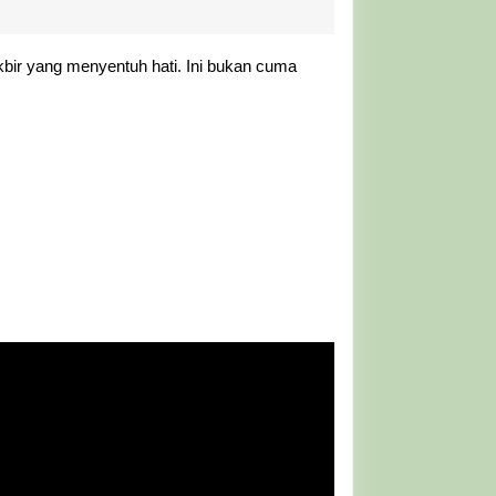
Takbir
JPRMI
bir yang menyentuh hati. Ini bukan cuma
Rokan
Hilir:
Momen
Silaturahmi
Pemuda
Masjid