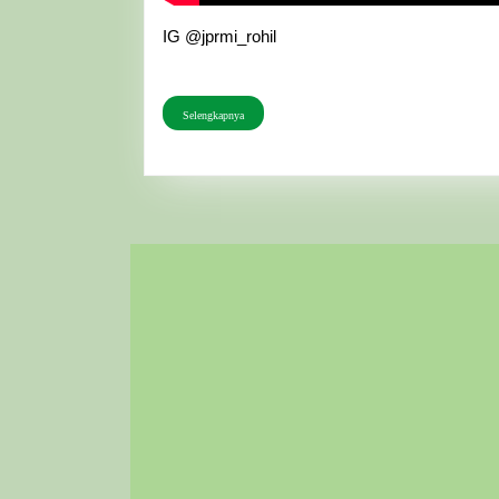
IG @jprmi_rohil
Selengkapnya
Selengkapnya