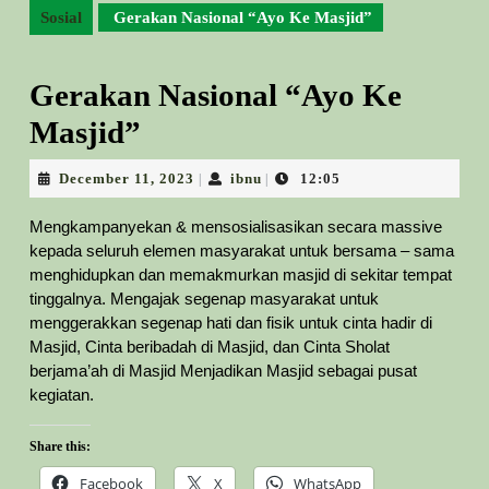
Sosial
Gerakan Nasional “Ayo Ke Masjid”
Gerakan Nasional “Ayo Ke
Masjid”
December
ibnu
December 11, 2023
ibnu
12:05
|
|
11,
2023
Mengkampanyekan & mensosialisasikan secara massive
kepada seluruh elemen masyarakat untuk bersama – sama
menghidupkan dan memakmurkan masjid di sekitar tempat
tinggalnya. Mengajak segenap masyarakat untuk
menggerakkan segenap hati dan fisik untuk cinta hadir di
Masjid, Cinta beribadah di Masjid, dan Cinta Sholat
berjama’ah di Masjid Menjadikan Masjid sebagai pusat
kegiatan.
Share this:
Facebook
X
WhatsApp