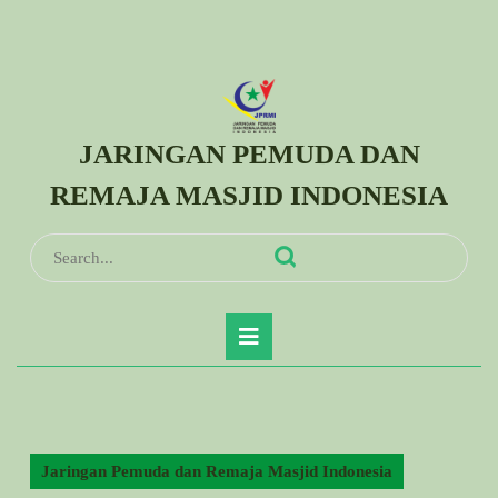
Skip
to
content
Skip
to
JARINGAN PEMUDA DAN
content
REMAJA MASJID INDONESIA
Search
for:
Open
Button
Jaringan Pemuda dan Remaja Masjid Indonesia