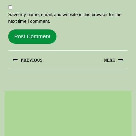
Save my name, email, and website in this browser for the
next time I comment.
Post
PREVIOUS
NEXT
navigation
Previous
Next
post:
post: