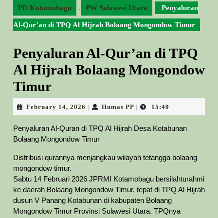
PD Kotamobagu
,
PW Sulawesi Utara
Penyaluran
Al-Qur’an di TPQ Al Hijrah Bolaang Mongondow Timur
Penyaluran Al-Qur’an di TPQ
Al Hijrah Bolaang Mongondow
Timur
February
Humas
February 14, 2026
Humas PP
15:49
|
|
14,
PP
2026
Penyaluran Al-Quran di TPQ Al Hijrah Desa Kotabunan
Bolaang Mongondow Timur
Distribusi qurannya menjangkau wilayah tetangga bolaang
mongondow timur.
Sabtu 14 Februari 2026 JPRMI Kotamobagu bersilahturahmi
ke daerah Bolaang Mongondow Timur, tepat di TPQ Al Hijrah
dusun V Panang Kotabunan di kabupaten Bolaang
Mongondow Timur Provinsi Sulawesi Utara. TPQnya