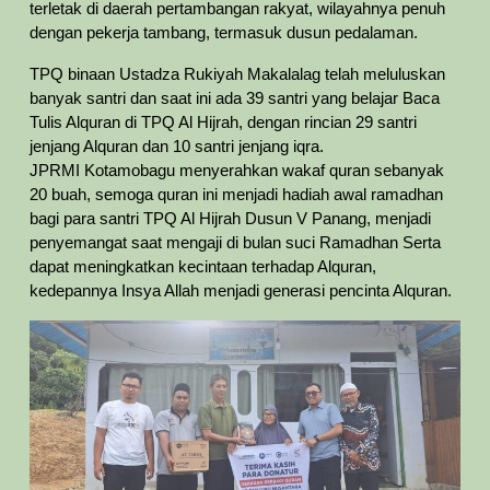
terletak di daerah pertambangan rakyat, wilayahnya penuh
dengan pekerja tambang, termasuk dusun pedalaman.
TPQ binaan Ustadza Rukiyah Makalalag telah meluluskan
banyak santri dan saat ini ada 39 santri yang belajar Baca
Tulis Alquran di TPQ Al Hijrah, dengan rincian 29 santri
jenjang Alquran dan 10 santri jenjang iqra.
JPRMI Kotamobagu menyerahkan wakaf quran sebanyak
20 buah, semoga quran ini menjadi hadiah awal ramadhan
bagi para santri TPQ Al Hijrah Dusun V Panang, menjadi
penyemangat saat mengaji di bulan suci Ramadhan Serta
dapat meningkatkan kecintaan terhadap Alquran,
kedepannya Insya Allah menjadi generasi pencinta Alquran.