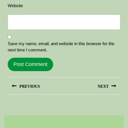
Website
Save my name, email, and website in this browser for the
next time I comment.
Post
PREVIOUS
NEXT
navigation
Previous
Next
post:
post: