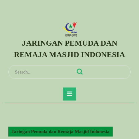
Skip
to
content
Skip
to
JARINGAN PEMUDA DAN
content
REMAJA MASJID INDONESIA
Search
for:
Open
Button
Jaringan Pemuda dan Remaja Masjid Indonesia