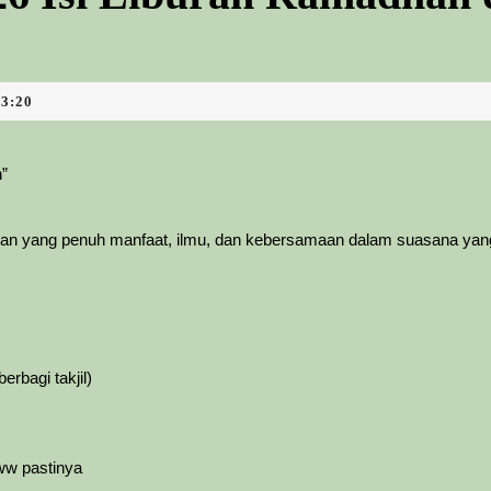
23:20
n”
atan yang penuh manfaat, ilmu, dan kebersamaan dalam suasana ya
rbagi takjil)
w pastinya