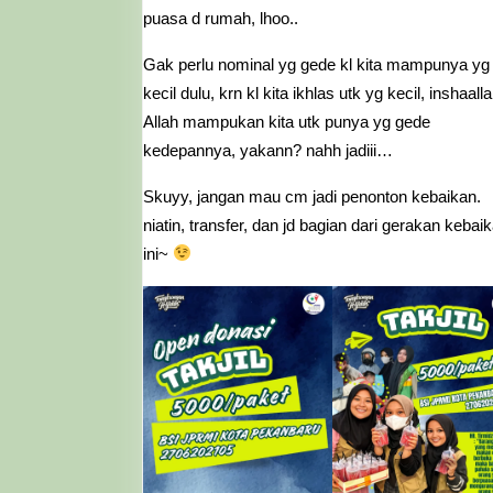
puasa d rumah, lhoo..
Gak perlu nominal yg gede kl kita mampunya yg
kecil dulu, krn kl kita ikhlas utk yg kecil, inshaall
Allah mampukan kita utk punya yg gede
kedepannya, yakann? nahh jadiii…
Skuyy, jangan mau cm jadi penonton kebaikan.
niatin, transfer, dan jd bagian dari gerakan kebai
ini~