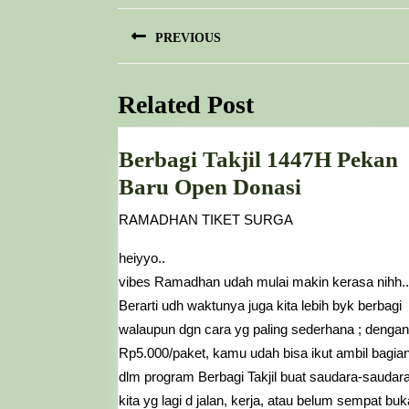
Post
PREVIOUS
navigation
Previous
post:
Related Post
Berbagi Takjil 1447H Pekan
Berbagi
Baru Open Donasi
Takjil
RAMADHAN TIKET SURGA
1447H
heiyyo..
Pekan
vibes Ramadhan udah mulai makin kerasa nihh..
Baru
Berarti udh waktunya juga kita lebih byk berbagi
Open
walaupun dgn cara yg paling sederhana ; dengan
Donasi
Rp5.000/paket, kamu udah bisa ikut ambil bagia
dlm program Berbagi Takjil buat saudara-saudar
kita yg lagi d jalan, kerja, atau belum sempat buk