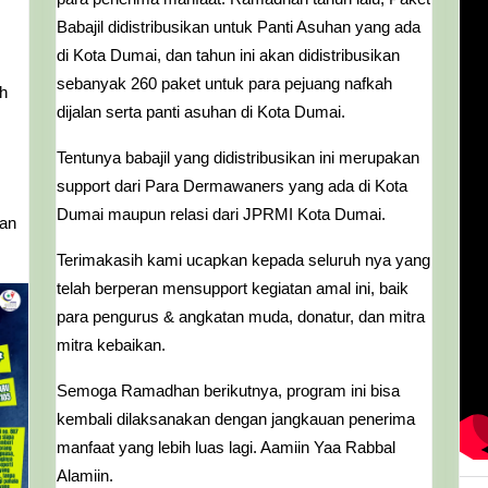
Kebaikan
Babajil didistribusikan untuk Panti Asuhan yang ada
di Kota Dumai, dan tahun ini akan didistribusikan
di
sebanyak 260 paket untuk para pejuang nafkah
Bulan
ah
dijalan serta panti asuhan di Kota Dumai.
Ramadhan
Tentunya babajil yang didistribusikan ini merupakan
support dari Para Dermawaners yang ada di Kota
Dumai maupun relasi dari JPRMI Kota Dumai.
kan
Terimakasih kami ucapkan kepada seluruh nya yang
telah berperan mensupport kegiatan amal ini, baik
para pengurus & angkatan muda, donatur, dan mitra
mitra kebaikan.
Semoga Ramadhan berikutnya, program ini bisa
kembali dilaksanakan dengan jangkauan penerima
manfaat yang lebih luas lagi. Aamiin Yaa Rabbal
Alamiin.