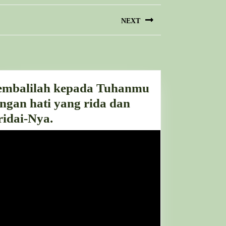
NEXT
mbalilah kepada Tuhanmu
ngan hati yang rida dan
Kembalilah
ridai-Nya.
kepada
Tuhanmu
dengan
hati
yang
rida
dan