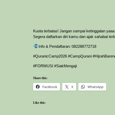
Kuota terbatas! Jangan sampai ketinggalan yaa
Segera daftarkan diri kamu dan ajak sahabat ter
Info & Pendaftaran: 082288772718
#QuranicCamp2026 #CampQurani #HijrahBare
#FORMUSI #SiakMengaji
Share this:
Facebook
X
WhatsApp
Like this: