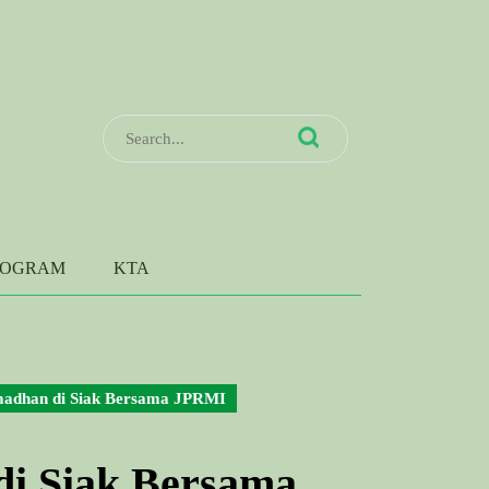
Search
for:
ROGRAM
KTA
madhan di Siak Bersama JPRMI
di Siak Bersama