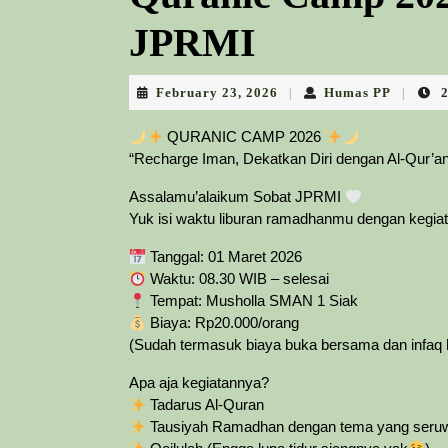
JPRMI
February
Humas
February 23, 2026
Humas PP
|
|
23,
PP
2026
QURANIC CAMP 2026
“Recharge Iman, Dekatkan Diri dengan Al-Qur’a
Assalamu’alaikum Sobat JPRMI
Yuk isi waktu liburan ramadhanmu dengan kegi
Tanggal: 01 Maret 2026
Waktu: 08.30 WIB – selesai
Tempat: Musholla SMAN 1 Siak
Biaya: Rp20.000/orang
(Sudah termasuk biaya buka bersama dan infaq be
Apa aja kegiatannya?
Tadarus Al-Quran
Tausiyah Ramadhan dengan tema yang seruw