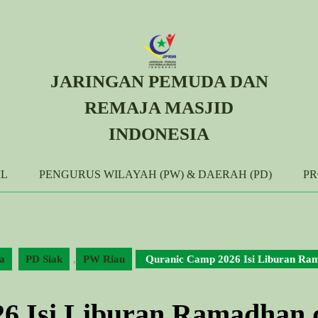
JARINGAN PEMUDA DAN
REMAJA MASJID
INDONESIA
IL
PENGURUS WILAYAH (PW) & DAERAH (PD)
P
a
PD Siak
,
PW Riau
Quranic Camp 2026 Isi Liburan Ra
6 Isi Liburan Ramadhan 