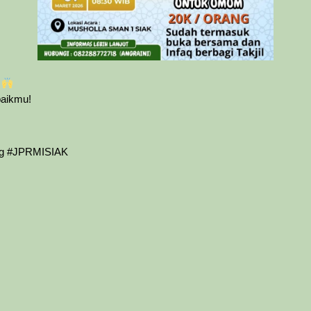
a
baikmu!
ng #JPRMISIAK