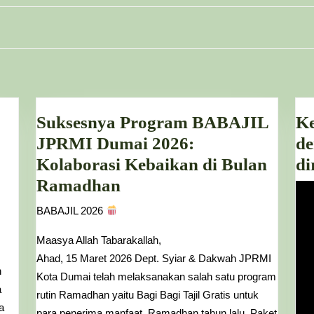
Next
post:
Suksesnya Program BABAJIL
Ke
JPRMI Dumai 2026:
de
Kolaborasi Kebaikan di Bulan
di
Suksesnya
Ramadhan
Program
BABAJIL 2026
BABAJIL
Maasya Allah Tabarakallah,
JPRMI
Ahad, 15 Maret 2026 Dept. Syiar & Dakwah JPRMI
Dumai
n
Kota Dumai telah melaksanakan salah satu program
2026:
a
rutin Ramadhan yaitu Bagi Bagi Tajil Gratis untuk
a
Kolaborasi
para penerima manfaat. Ramadhan tahun lalu, Paket