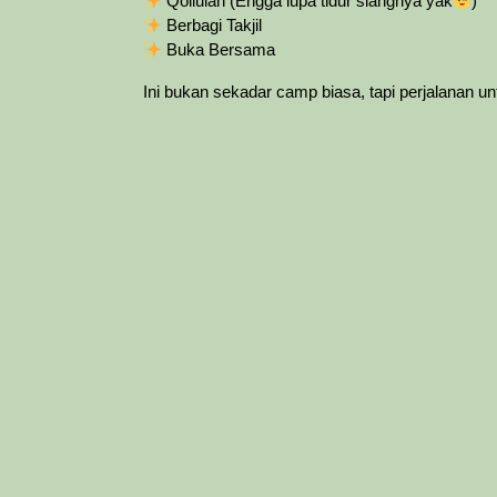
Qoilulah (Engga lupa tidur siangnya yak
)
Berbagi Takjil
Buka Bersama
Ini bukan sekadar camp biasa, tapi perjalanan 